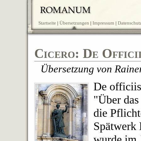
Startseite
Übersetzungen
Impressum
Datenschut
Cicero: De Offici
Übersetzung von Rain
De officii
"Über das
die Pflich
Spätwerk 
wurde im J